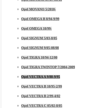
Opel MOVANO 5/2010-
Opel OMEGA B 8/94-9/99
Opel OMEGA 10/99-
Opel SIGNUM 5/03-8/05
Opel SIGNUM 9/05-08/08
Opel TIGRA 10/94-12/00
Opel TIGRA TWINTOP 7/2004-2009
Opel VECTRA A 9/88-9/95
Opel VECTRA B 10/95-2/99
Opel VECTRA B 2/99-4/02
Opel VECTRA C 05/02-8/05