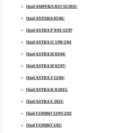
Opel AMPERA R12 11/2011-
Opel ANTARA 05/06-
Opel ASTRA F 9/91-12/97
Opel ASTRA G 1/98-2/04
Opel ASTRA H 03/04-
Opel ASTRA H 02/07-
Opel ASTRA J 12/09-
Opel ASTRA K 8/2015-
Opel ASTRA L 2021-
Opel COMBO 12/93-2/02
Opel COMBO 3/02-