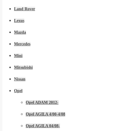
Land Rover
Lexus
Mazda
Mercedes
Mini
Mitsubishi
Nissan
Opel
Opel ADAM 2012-
Opel AGILA 4/00-4/08
Opel AGILA 04/08-