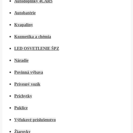
Autodoplnky 4CARS
Autobatérie
Kvapaliny
Kozmetika a chémia
LED OSVETLENIE ŠPZ
Náradie
Povinná výbava
Prívesný vozík
Príchytky
Puklice
Výfukové príslušenstvo
Žiarovky