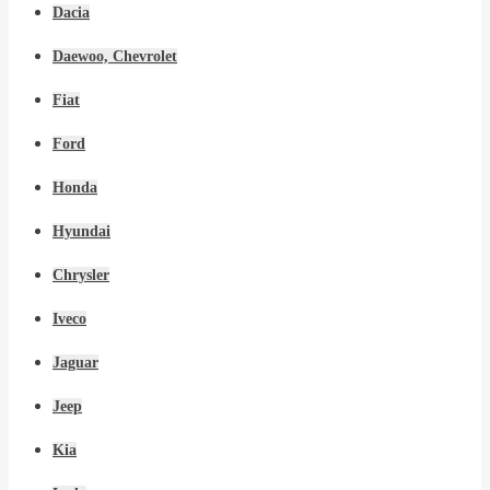
Dacia
Daewoo, Chevrolet
Fiat
Ford
Honda
Hyundai
Chrysler
Iveco
Jaguar
Jeep
Kia