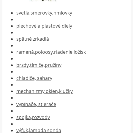
svetlá,smerovky,hmlovky
plechové a plastové diely
spätné zrkadlá
ramená,poloosy,riadenie,ložisk
brzdy,tlmiče,pružiny
chladiče, sahary
mechanizmy okien,klučky
vypínače, stierače
spojka,rozvody
výfuk,lambda sonda