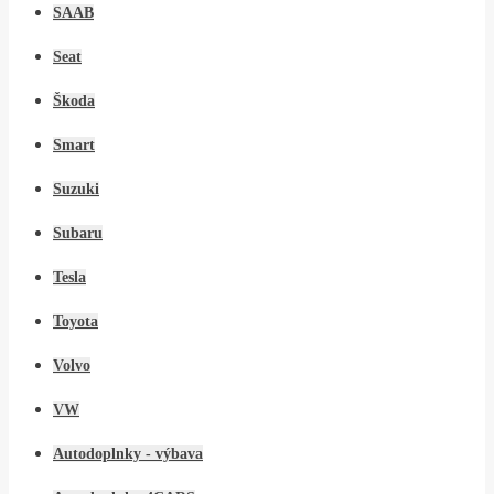
SAAB
Seat
Škoda
Smart
Suzuki
Subaru
Tesla
Toyota
Volvo
VW
Autodoplnky - výbava