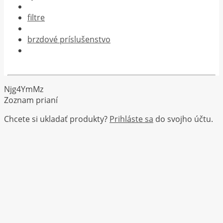
filtre
brzdové príslušenstvo
Njg4YmMz
Zoznam prianí
Chcete si ukladať produkty?
Prihláste sa
do svojho účtu.