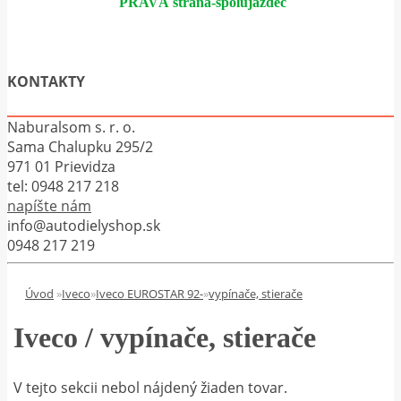
PRAVÁ strana-spolujazdec
KONTAKTY
Naburalsom s. r. o.
Sama Chalupku 295/2
971 01 Prievidza
tel:
0948 217 218
napíšte nám
info@autodielyshop.sk
0948 217 219
Úvod
»
Iveco
»
Iveco EUROSTAR 92-
»
vypínače, stierače
Iveco / vypínače, stierače
V tejto sekcii nebol nájdený žiaden tovar.