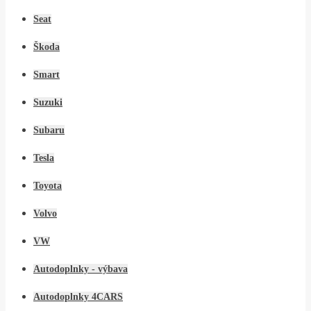
Seat
Škoda
Smart
Suzuki
Subaru
Tesla
Toyota
Volvo
VW
Autodoplnky - výbava
Autodoplnky 4CARS