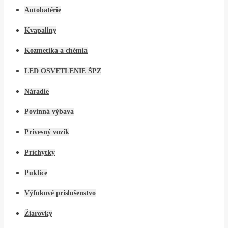
Autobatérie
Kvapaliny
Kozmetika a chémia
LED OSVETLENIE ŠPZ
Náradie
Povinná výbava
Prívesný vozík
Príchytky
Puklice
Výfukové príslušenstvo
Žiarovky