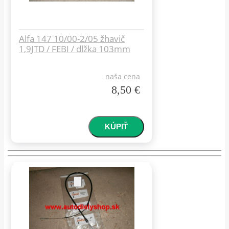
Alfa 147 10/00-2/05 žhavič
1,9JTD / FEBI / dlžka 103mm
naša cena
8,50 €