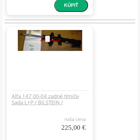
Alfa 147 00-04 zadné tlmiče
Sada L+P / BILSTEIN /
naša cena
225,00 €