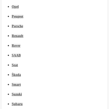
Opel
Peugeot
Porsche
Renault
Rover
SAAB
Seat
Škoda
Smart
Suzuki
Subaru