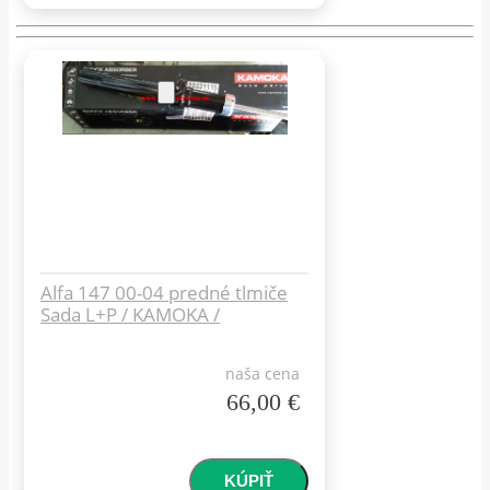
Alfa 147 00-04 predné tlmiče
Sada L+P / KAMOKA /
naša cena
66,00 €