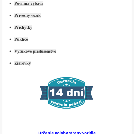
Povinná výbava
Prívesný vozík
Príchytky
Puklice
Výfukové príslušenstvo
Žiarovky
Určenie polohy strany vozidla