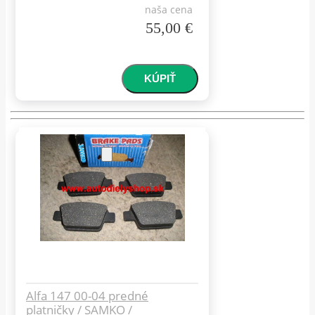
naša cena
55,00 €
Alfa 147 00-04 predné
platničky / SAMKO /