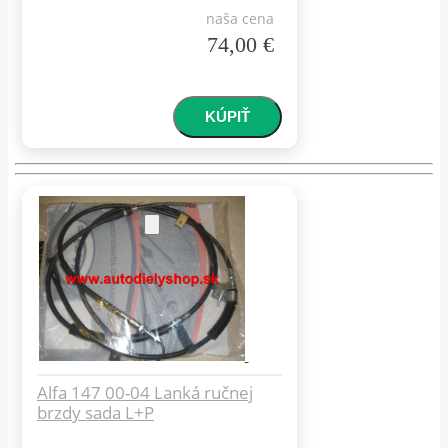
naša cena
74,00 €
Alfa 147 00-04 Lanká ručnej
brzdy sada L+P