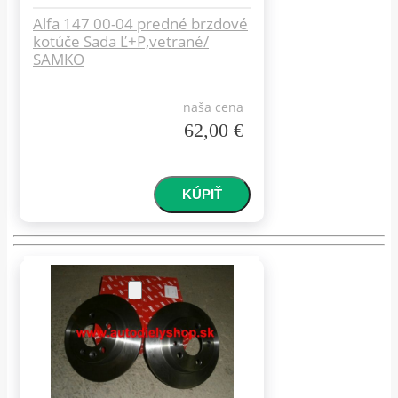
Alfa 147 00-04 predné brzdové
kotúče Sada Ľ+P,vetrané/
SAMKO
naša cena
62,00 €