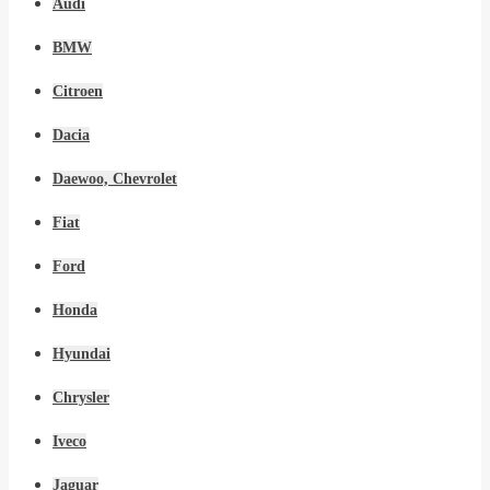
Audi
BMW
Citroen
Dacia
Daewoo, Chevrolet
Fiat
Ford
Honda
Hyundai
Chrysler
Iveco
Jaguar