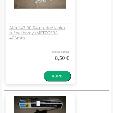
Alfa 147 00-04 predné lanko
ručnej brzdy /METZGER/-
406mm
naša cena
8,50 €