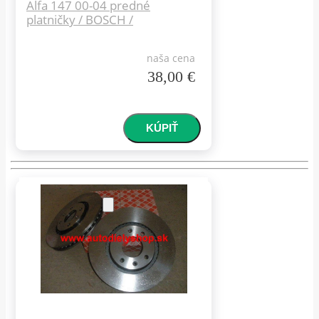
Alfa 147 00-04 predné
platničky / BOSCH /
naša cena
38,00 €