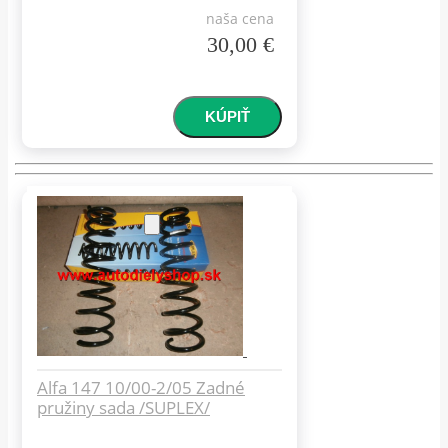
naša cena
30,00 €
Alfa 147 10/00-2/05 Zadné
pružiny sada /SUPLEX/