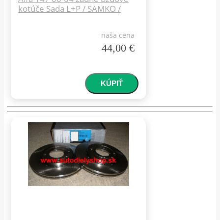
kotúče Sada L+P / SAMKO /
naša cena
44,00 €