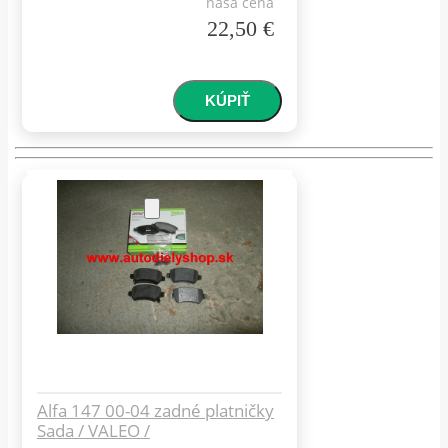
naša cena
22,50 €
Alfa 147 00-04 zadné platničky
Sada / VALEO /