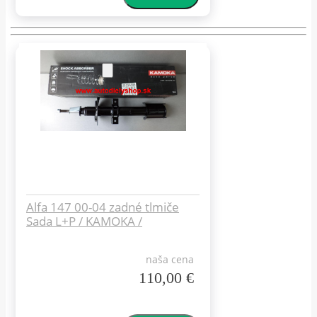
Alfa 147 00-04 zadné tlmiče
Sada L+P / KAMOKA /
naša cena
110,00 €