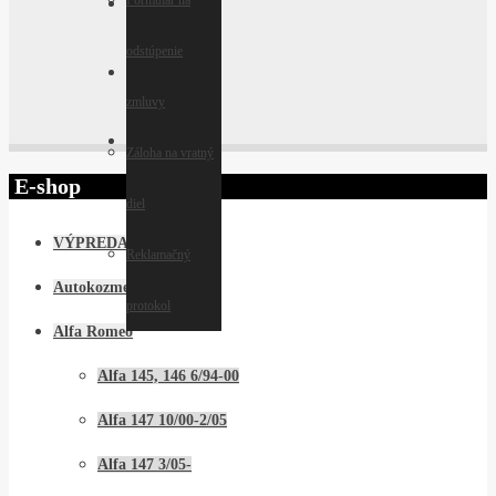
Formulár na
REFERENCIE
odstúpenie
INFO
zmluvy
KONTAKT
Záloha na vratný
E-shop
diel
VÝPREDAJ !!!
Reklamačný
Autokozmetika
protokol
Alfa Romeo
Alfa 145, 146 6/94-00
Alfa 147 10/00-2/05
Alfa 147 3/05-