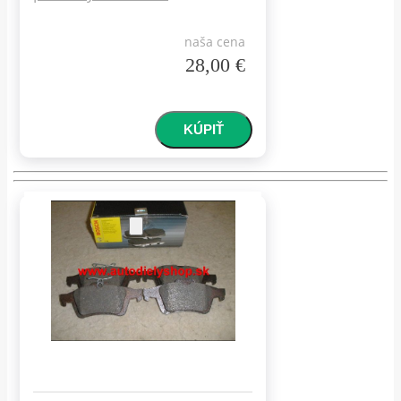
naša cena
28,00 €