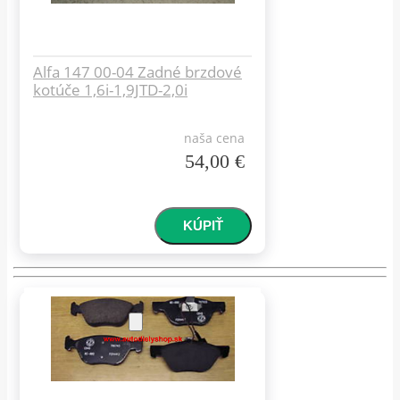
Alfa 147 00-04 Zadné brzdové
kotúče 1,6i-1,9JTD-2,0i
naša cena
54,00 €