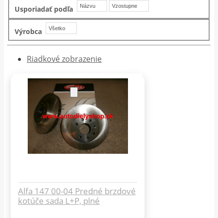
Názvu
Vzostupne
Usporiadať podľa
Všetko
Výrobca
Riadkové zobrazenie
Alfa 147 00-04 Predné brzdové
kotúče sada L+P, plné