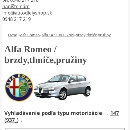
napíšte nám
info@autodielyshop.sk
0948 217 219
Úvod
»
Alfa Romeo
»
Alfa 147 10/00-2/05
»
brzdy,tlmiče,pružiny
Alfa Romeo /
brzdy,tlmiče,pružiny
Vyhľadávanie podľa typu motorizácie →
147
(937_)
←